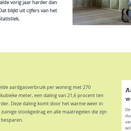
lde vorig jaar harder dan
 blijkt uit cijfers van het
tatistiek.
elde aardgasverbruik per woning met 270
A
 kubieke meter, een daling van 21,6 procent ten
w
erder. Deze daling komt door het warme weer in
De
zuinige stookgedrag en alle maatregelen die zijn
du
 besparen.
va
wi