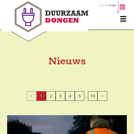
Nieuws
1
2
3
4
5
10