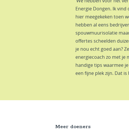
‘We hebben voor het ve
Energie Dongen. Ik vind 
hier meegekeken toen we
hebben al eens bedrijve
spouwmuurisolatie maar
offertes scheelden duize
je nou echt goed aan? Zek
energiecoach zo met je me
handige tips waarmee je
een fijne plek zijn. Dat i
Meer doeners