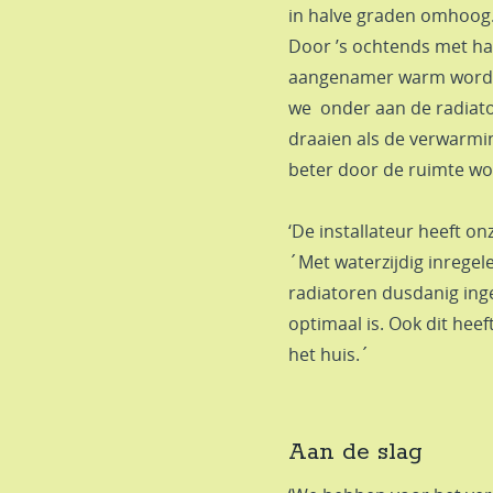
in halve graden omhoog.
Door ’s ochtends met ha
aangenamer warm wordt i
we onder aan de radiator
draaien als de verwarmi
beter door de ruimte wo
‘De installateur heeft on
´Met waterzijdig inrege
radiatoren dusdanig inge
optimaal is. Ook dit hee
het huis.´
Aan de slag