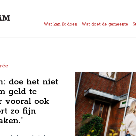
Wat kan ik doen
Wat doet de gemeente
S
rée
: doe het niet
m geld te
 vooral ook
t zo fijn
aken.'